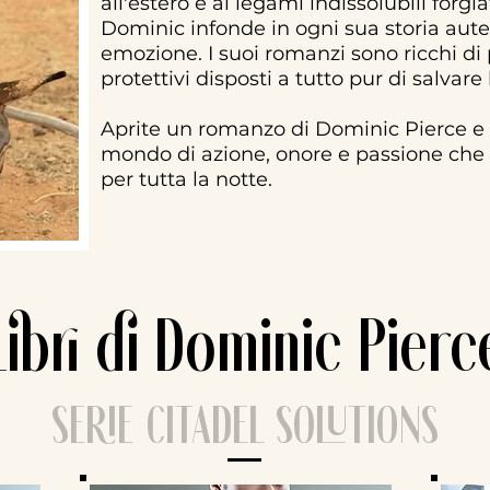
all'estero e ai legami indissolubili forg
Dominic infonde in ogni sua storia auten
emozione. I suoi romanzi sono ricchi di 
protettivi disposti a tutto pur di salva
Aprite un romanzo di Dominic Pierce e l
mondo di azione, onore e passione che vi
per tutta la notte.
Libri di Dominic Pierc
SERIE CITADEL SOLUTIONS