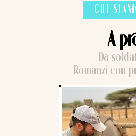
CHI SIA
A pr
Da soldat
Romanzi con pr