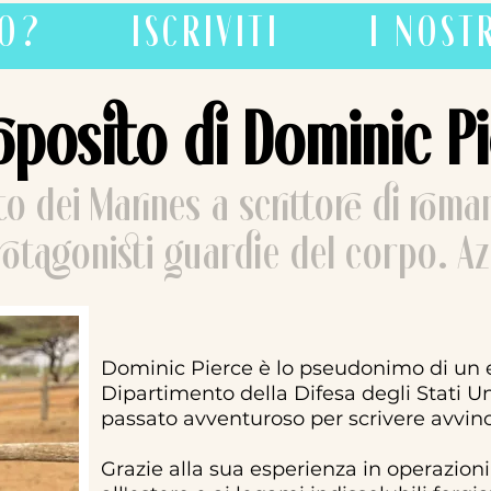
MO?
ISCRIVITI
I NOST
oposito di Dominic P
o dei Marines a scrittore di roman
otagonisti guardie del corpo. Az
Dominic Pierce è lo pseudonimo di un 
Dipartimento della Difesa degli Stati Un
passato avventuroso per scrivere avvince
Grazie alla sua esperienza in operazioni 