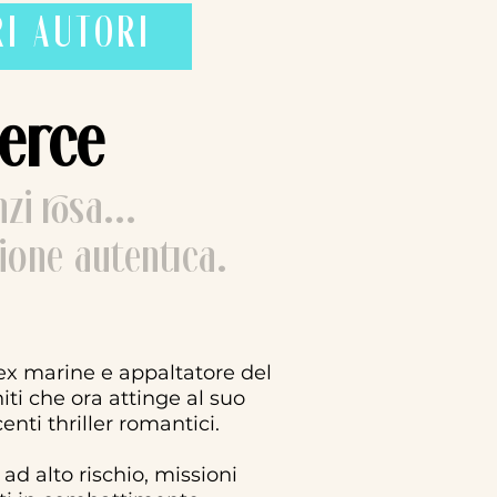
RI AUTORI
ierce
zi rosa...
ione autentica.
ex marine e appaltatore del
iti che ora attinge al suo
nti thriller romantici.
ad alto rischio, missioni