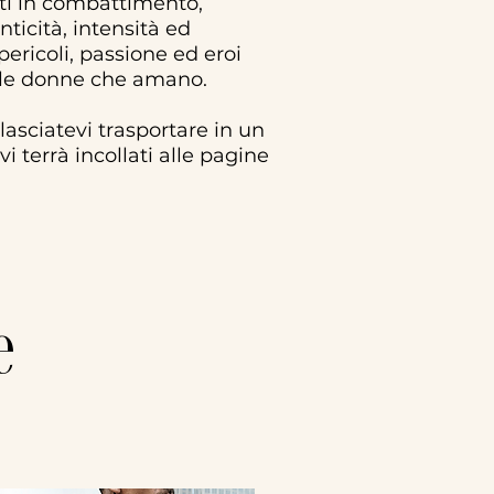
iati in combattimento,
ticità, intensità ed
pericoli, passione ed eroi
re le donne che amano.
asciatevi trasportare in un
 terrà incollati alle pagine
e