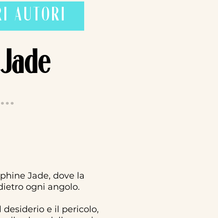
RI AUTORI
 Jade
...
phine Jade, dove la
dietro ogni angolo.
 desiderio e il pericolo,