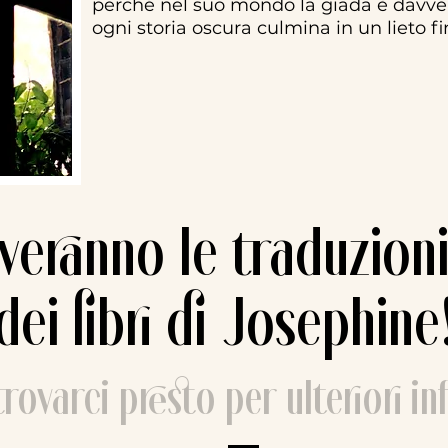
perché nel suo mondo la giada è davvero
ogni storia oscura culmina in un lieto 
veranno le traduzioni
dei libri di Josephine
rovarci presto per ulteriori i