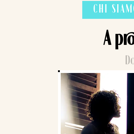
CHI SIA
A pr
Do