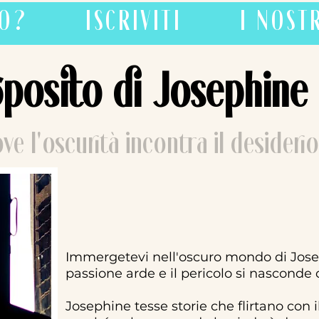
MO?
ISCRIVITI
I NOST
oposito di Josephine
ve l'oscurità incontra il desiderio
Immergetevi nell'oscuro mondo di Jose
passione arde e il pericolo si nasconde 
Josephine tesse storie che flirtano con il